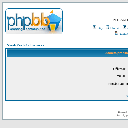
Bolo zaved
FAQ
Hľadať
Nastav
Obsah fóra hifi.slovanet.sk
Zadajte prosím
Užívateľ:
Heslo:
Prihlásiť auto
Za
Powered 
Slovenský p