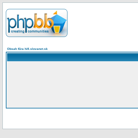
Obsah fóra hifi.slovanet.sk