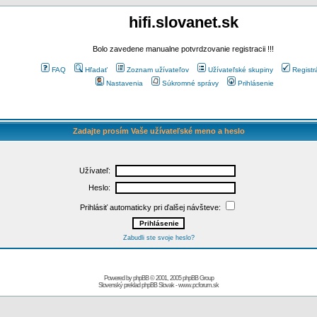
hifi.slovanet.sk
Bolo zavedene manualne potvrdzovanie registracii !!!
FAQ
Hľadať
Zoznam užívateľov
Užívateľské skupiny
Registr
Nastavenia
Súkromné správy
Prihlásenie
Zadajte prosím Vaše užívateľské meno a heslo
Užívateľ:
Heslo:
Prihlásiť automaticky pri ďalšej návšteve:
Zabudli ste svoje heslo?
Powered by
phpBB
© 2001, 2005 phpBB Group
Slovenský preklad
phpBB Slovak
-
www.pcforum.sk