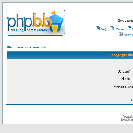
Bolo zaved
FAQ
Hľadať
Nastav
Obsah fóra hifi.slovanet.sk
Zadajte prosím
Užívateľ:
Heslo:
Prihlásiť auto
Za
Powered 
Slovenský p