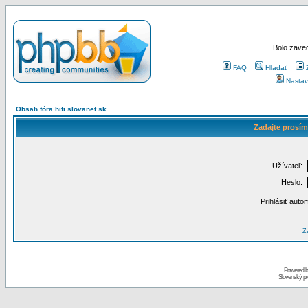
Bolo zaved
FAQ
Hľadať
Nastav
Obsah fóra hifi.slovanet.sk
Zadajte prosím
Užívateľ:
Heslo:
Prihlásiť auto
Za
Powered 
Slovenský p