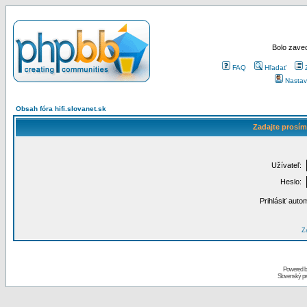
Bolo zaved
FAQ
Hľadať
Nastav
Obsah fóra hifi.slovanet.sk
Zadajte prosím
Užívateľ:
Heslo:
Prihlásiť auto
Za
Powered 
Slovenský p