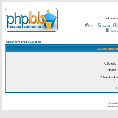
Bolo zaved
FAQ
Hľadať
Nastav
Obsah fóra hifi.slovanet.sk
Zadajte prosím
Užívateľ:
Heslo:
Prihlásiť auto
Za
Powered 
Slovenský p