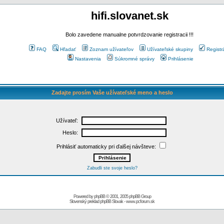
hifi.slovanet.sk
Bolo zavedene manualne potvrdzovanie registracii !!!
FAQ
Hľadať
Zoznam užívateľov
Užívateľské skupiny
Registr
Nastavenia
Súkromné správy
Prihlásenie
Zadajte prosím Vaše užívateľské meno a heslo
Užívateľ:
Heslo:
Prihlásiť automaticky pri ďalšej návšteve:
Zabudli ste svoje heslo?
Powered by
phpBB
© 2001, 2005 phpBB Group
Slovenský preklad
phpBB Slovak
-
www.pcforum.sk