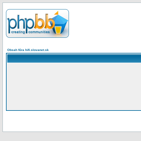
Obsah fóra hifi.slovanet.sk