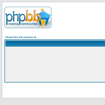
Obsah fóra hifi.slovanet.sk