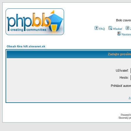
Bolo zaved
FAQ
Hľadať
Nastav
Obsah fóra hifi.slovanet.sk
Zadajte prosím
Užívateľ:
Heslo:
Prihlásiť auto
Za
Powered 
Slovenský p