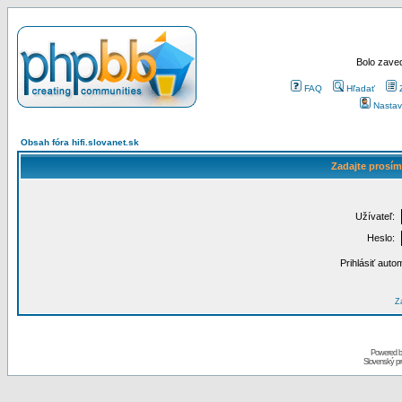
Bolo zaved
FAQ
Hľadať
Nastav
Obsah fóra hifi.slovanet.sk
Zadajte prosím
Užívateľ:
Heslo:
Prihlásiť auto
Za
Powered 
Slovenský p