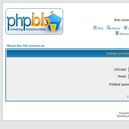
Bolo zaved
FAQ
Hľadať
Nastav
Obsah fóra hifi.slovanet.sk
Zadajte prosím
Užívateľ:
Heslo:
Prihlásiť auto
Za
Powered 
Slovenský p