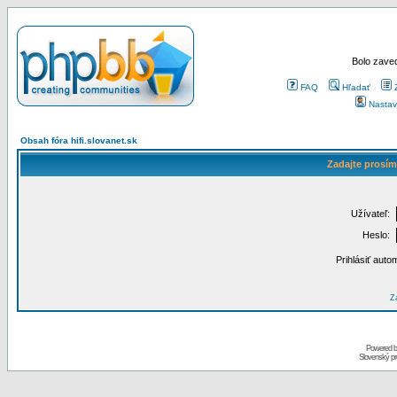
Bolo zaved
FAQ
Hľadať
Nastav
Obsah fóra hifi.slovanet.sk
Zadajte prosím
Užívateľ:
Heslo:
Prihlásiť auto
Za
Powered 
Slovenský p