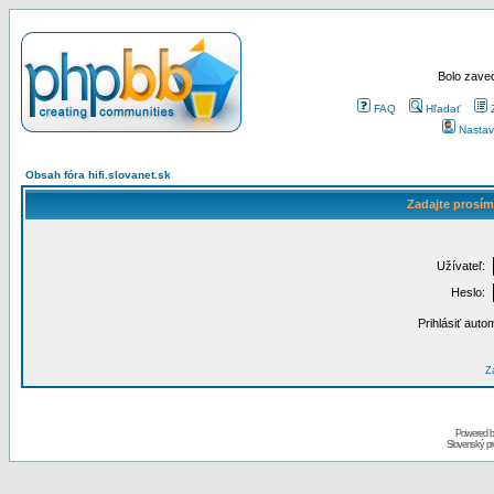
Bolo zaved
FAQ
Hľadať
Nastav
Obsah fóra hifi.slovanet.sk
Zadajte prosím
Užívateľ:
Heslo:
Prihlásiť auto
Za
Powered 
Slovenský p