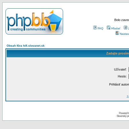
Bolo zaved
FAQ
Hľadať
Nastav
Obsah fóra hifi.slovanet.sk
Zadajte prosím
Užívateľ:
Heslo:
Prihlásiť auto
Za
Powered 
Slovenský p