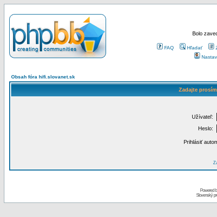
Bolo zaved
FAQ
Hľadať
Nastav
Obsah fóra hifi.slovanet.sk
Zadajte prosím
Užívateľ:
Heslo:
Prihlásiť auto
Za
Powered 
Slovenský p