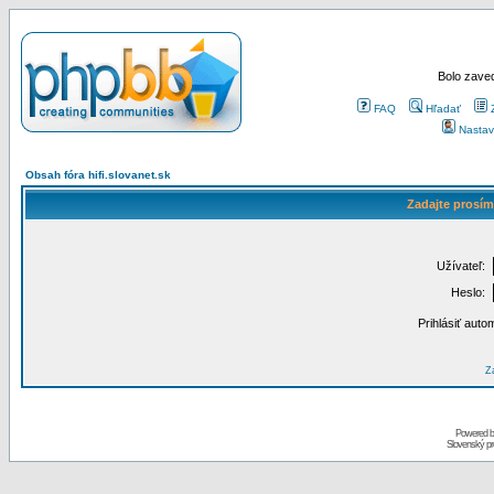
Bolo zaved
FAQ
Hľadať
Nastav
Obsah fóra hifi.slovanet.sk
Zadajte prosím
Užívateľ:
Heslo:
Prihlásiť auto
Za
Powered 
Slovenský p