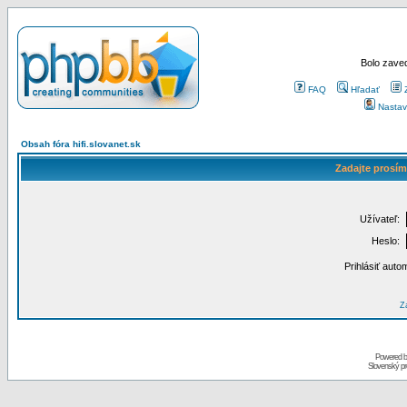
Bolo zaved
FAQ
Hľadať
Nastav
Obsah fóra hifi.slovanet.sk
Zadajte prosím
Užívateľ:
Heslo:
Prihlásiť auto
Za
Powered 
Slovenský p