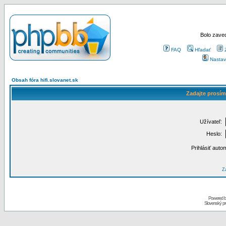
Bolo zaved
FAQ
Hľadať
Nastav
Obsah fóra hifi.slovanet.sk
Zadajte prosím
Užívateľ:
Heslo:
Prihlásiť auto
Za
Powered 
Slovenský p