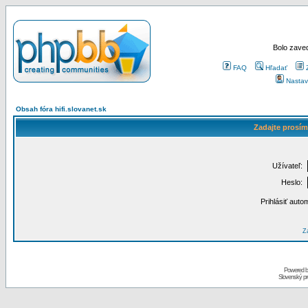
Bolo zaved
FAQ
Hľadať
Nastav
Obsah fóra hifi.slovanet.sk
Zadajte prosím
Užívateľ:
Heslo:
Prihlásiť auto
Za
Powered 
Slovenský p