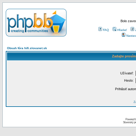
Bolo zaved
FAQ
Hľadať
Nastav
Obsah fóra hifi.slovanet.sk
Zadajte prosím
Užívateľ:
Heslo:
Prihlásiť auto
Za
Powered 
Slovenský p