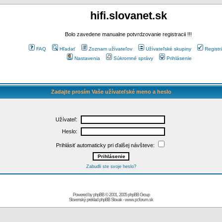
hifi.slovanet.sk
Bolo zavedene manualne potvrdzovanie registracii !!!
FAQ
Hľadať
Zoznam užívateľov
Užívateľské skupiny
Registr
Nastavenia
Súkromné správy
Prihlásenie
Zadajte prosím Vaše užívateľské meno a heslo
Užívateľ:
Heslo:
Prihlásiť automaticky pri ďalšej návšteve:
Zabudli ste svoje heslo?
Powered by
phpBB
© 2001, 2005 phpBB Group
Slovenský preklad
phpBB Slovak
-
www.pcforum.sk