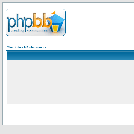
Obsah fóra hifi.slovanet.sk