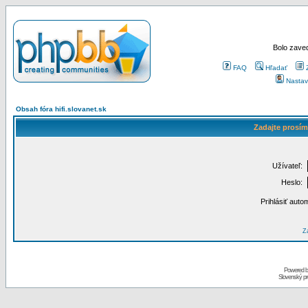
Bolo zaved
FAQ
Hľadať
Nastav
Obsah fóra hifi.slovanet.sk
Zadajte prosím
Užívateľ:
Heslo:
Prihlásiť auto
Za
Powered 
Slovenský p