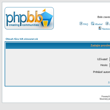
Bolo zaved
FAQ
Hľadať
Nastav
Obsah fóra hifi.slovanet.sk
Zadajte prosím
Užívateľ:
Heslo:
Prihlásiť auto
Za
Powered 
Slovenský p