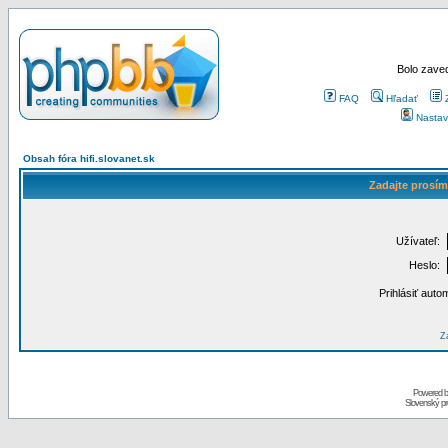
Bolo zaved
FAQ
Hľadať
Nastav
Obsah fóra hifi.slovanet.sk
Zadajte prosím
Užívateľ:
Heslo:
Prihlásiť auto
Za
Powered 
Slovenský p