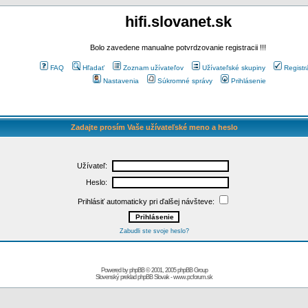
hifi.slovanet.sk
Bolo zavedene manualne potvrdzovanie registracii !!!
FAQ
Hľadať
Zoznam užívateľov
Užívateľské skupiny
Registr
Nastavenia
Súkromné správy
Prihlásenie
Zadajte prosím Vaše užívateľské meno a heslo
Užívateľ:
Heslo:
Prihlásiť automaticky pri ďalšej návšteve:
Zabudli ste svoje heslo?
Powered by
phpBB
© 2001, 2005 phpBB Group
Slovenský preklad
phpBB Slovak
-
www.pcforum.sk