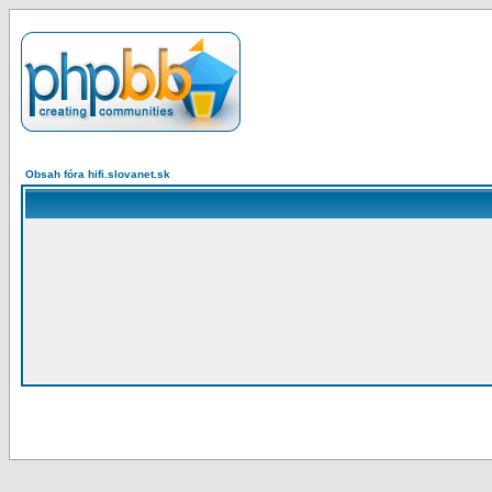
Obsah fóra hifi.slovanet.sk