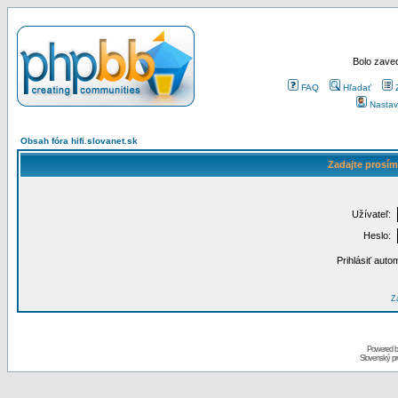
Bolo zaved
FAQ
Hľadať
Nastav
Obsah fóra hifi.slovanet.sk
Zadajte prosím
Užívateľ:
Heslo:
Prihlásiť auto
Za
Powered 
Slovenský p