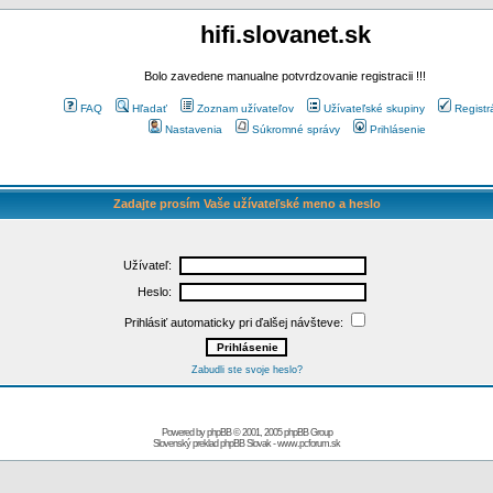
hifi.slovanet.sk
Bolo zavedene manualne potvrdzovanie registracii !!!
FAQ
Hľadať
Zoznam užívateľov
Užívateľské skupiny
Registr
Nastavenia
Súkromné správy
Prihlásenie
Zadajte prosím Vaše užívateľské meno a heslo
Užívateľ:
Heslo:
Prihlásiť automaticky pri ďalšej návšteve:
Zabudli ste svoje heslo?
Powered by
phpBB
© 2001, 2005 phpBB Group
Slovenský preklad
phpBB Slovak
-
www.pcforum.sk