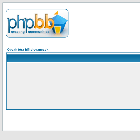
Obsah fóra hifi.slovanet.sk