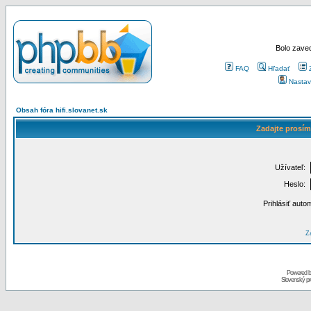
Bolo zaved
FAQ
Hľadať
Nastav
Obsah fóra hifi.slovanet.sk
Zadajte prosím
Užívateľ:
Heslo:
Prihlásiť auto
Za
Powered 
Slovenský p