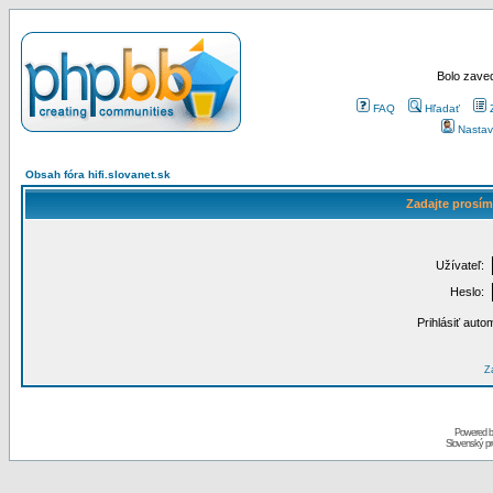
Bolo zaved
FAQ
Hľadať
Nastav
Obsah fóra hifi.slovanet.sk
Zadajte prosím
Užívateľ:
Heslo:
Prihlásiť auto
Za
Powered 
Slovenský p