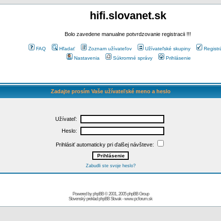
hifi.slovanet.sk
Bolo zavedene manualne potvrdzovanie registracii !!!
FAQ
Hľadať
Zoznam užívateľov
Užívateľské skupiny
Registr
Nastavenia
Súkromné správy
Prihlásenie
Zadajte prosím Vaše užívateľské meno a heslo
Užívateľ:
Heslo:
Prihlásiť automaticky pri ďalšej návšteve:
Zabudli ste svoje heslo?
Powered by
phpBB
© 2001, 2005 phpBB Group
Slovenský preklad
phpBB Slovak
-
www.pcforum.sk