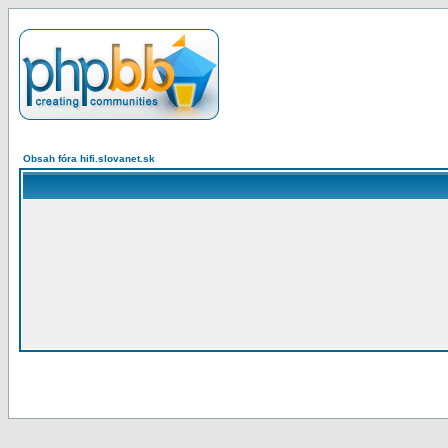
Obsah fóra hifi.slovanet.sk