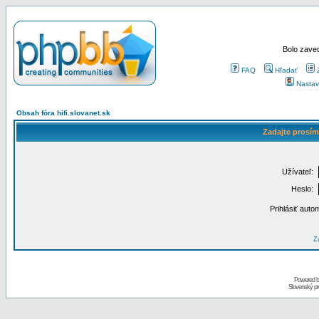
Bolo zaved
FAQ
Hľadať
Nastav
Obsah fóra hifi.slovanet.sk
Zadajte prosím
Užívateľ:
Heslo:
Prihlásiť auto
Za
Powered 
Slovenský p