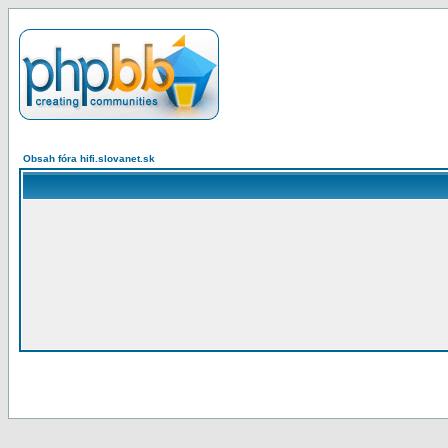
Obsah fóra hifi.slovanet.sk