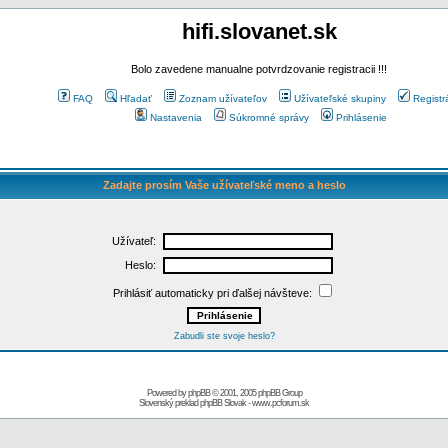
hifi.slovanet.sk
Bolo zavedene manualne potvrdzovanie registracii !!!
FAQ
Hľadať
Zoznam užívateľov
Užívateľské skupiny
Registr
Nastavenia
Súkromné správy
Prihlásenie
Zadajte prosím Vaše užívateľské meno a heslo
Užívateľ:
Heslo:
Prihlásiť automaticky pri ďalšej návšteve:
Zabudli ste svoje heslo?
Powered by
phpBB
© 2001, 2005 phpBB Group
Slovenský preklad
phpBB Slovak
-
www.pcforum.sk