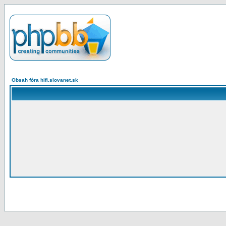
Obsah fóra hifi.slovanet.sk