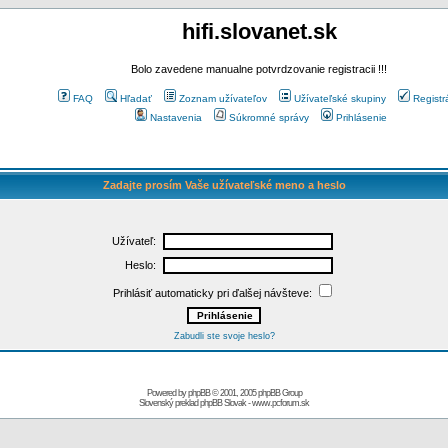
hifi.slovanet.sk
Bolo zavedene manualne potvrdzovanie registracii !!!
FAQ
Hľadať
Zoznam užívateľov
Užívateľské skupiny
Registr
Nastavenia
Súkromné správy
Prihlásenie
Zadajte prosím Vaše užívateľské meno a heslo
Užívateľ:
Heslo:
Prihlásiť automaticky pri ďalšej návšteve:
Zabudli ste svoje heslo?
Powered by
phpBB
© 2001, 2005 phpBB Group
Slovenský preklad
phpBB Slovak
-
www.pcforum.sk