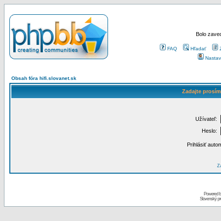
Bolo zaved
FAQ
Hľadať
Nastav
Obsah fóra hifi.slovanet.sk
Zadajte prosím
Užívateľ:
Heslo:
Prihlásiť auto
Za
Powered 
Slovenský p