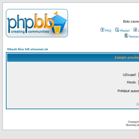
Bolo zaved
FAQ
Hľadať
Nastav
Obsah fóra hifi.slovanet.sk
Zadajte prosím
Užívateľ:
Heslo:
Prihlásiť auto
Za
Powered 
Slovenský p