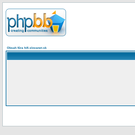
Obsah fóra hifi.slovanet.sk