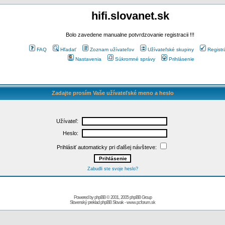
hifi.slovanet.sk
Bolo zavedene manualne potvrdzovanie registracii !!!
FAQ
Hľadať
Zoznam užívateľov
Užívateľské skupiny
Registr
Nastavenia
Súkromné správy
Prihlásenie
Zadajte prosím Vaše užívateľské meno a heslo
Užívateľ:
Heslo:
Prihlásiť automaticky pri ďalšej návšteve:
Zabudli ste svoje heslo?
Powered by
phpBB
© 2001, 2005 phpBB Group
Slovenský preklad
phpBB Slovak
-
www.pcforum.sk