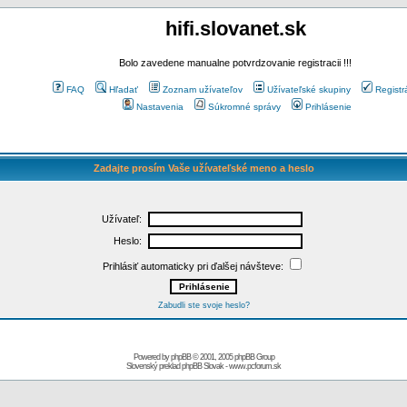
hifi.slovanet.sk
Bolo zavedene manualne potvrdzovanie registracii !!!
FAQ
Hľadať
Zoznam užívateľov
Užívateľské skupiny
Registr
Nastavenia
Súkromné správy
Prihlásenie
Zadajte prosím Vaše užívateľské meno a heslo
Užívateľ:
Heslo:
Prihlásiť automaticky pri ďalšej návšteve:
Zabudli ste svoje heslo?
Powered by
phpBB
© 2001, 2005 phpBB Group
Slovenský preklad
phpBB Slovak
-
www.pcforum.sk