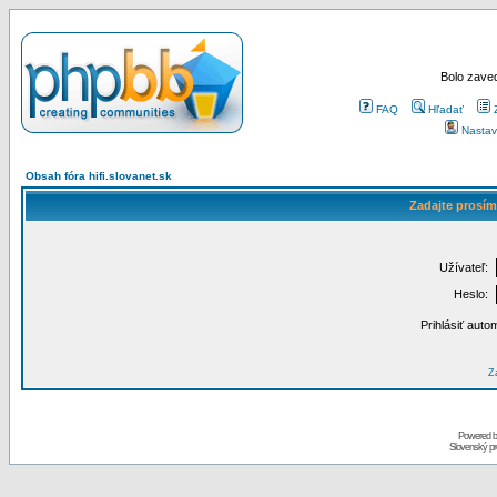
Bolo zaved
FAQ
Hľadať
Nastav
Obsah fóra hifi.slovanet.sk
Zadajte prosím
Užívateľ:
Heslo:
Prihlásiť auto
Za
Powered 
Slovenský p