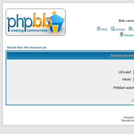
Bolo zaved
FAQ
Hľadať
Nastav
Obsah fóra hifi.slovanet.sk
Zadajte prosím
Užívateľ:
Heslo:
Prihlásiť auto
Za
Powered 
Slovenský p