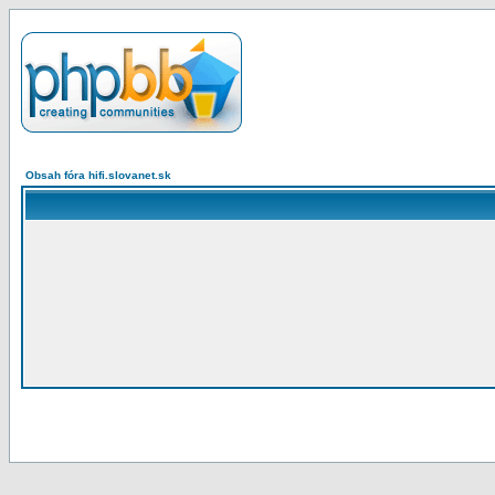
Obsah fóra hifi.slovanet.sk