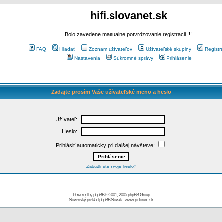
hifi.slovanet.sk
Bolo zavedene manualne potvrdzovanie registracii !!!
FAQ
Hľadať
Zoznam užívateľov
Užívateľské skupiny
Registr
Nastavenia
Súkromné správy
Prihlásenie
Zadajte prosím Vaše užívateľské meno a heslo
Užívateľ:
Heslo:
Prihlásiť automaticky pri ďalšej návšteve:
Zabudli ste svoje heslo?
Powered by
phpBB
© 2001, 2005 phpBB Group
Slovenský preklad
phpBB Slovak
-
www.pcforum.sk