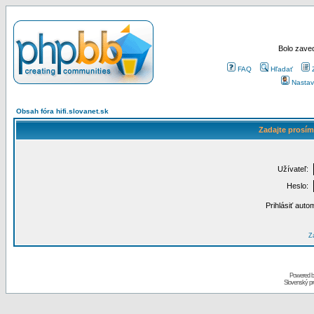
Bolo zaved
FAQ
Hľadať
Nastav
Obsah fóra hifi.slovanet.sk
Zadajte prosím
Užívateľ:
Heslo:
Prihlásiť auto
Za
Powered 
Slovenský p