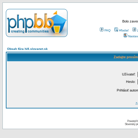
Bolo zaved
FAQ
Hľadať
Nastav
Obsah fóra hifi.slovanet.sk
Zadajte prosím
Užívateľ:
Heslo:
Prihlásiť auto
Za
Powered 
Slovenský p