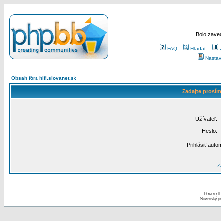
Bolo zaved
FAQ
Hľadať
Nastav
Obsah fóra hifi.slovanet.sk
Zadajte prosím
Užívateľ:
Heslo:
Prihlásiť auto
Za
Powered 
Slovenský p