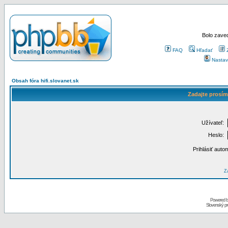
Bolo zaved
FAQ
Hľadať
Nastav
Obsah fóra hifi.slovanet.sk
Zadajte prosím
Užívateľ:
Heslo:
Prihlásiť auto
Za
Powered 
Slovenský p