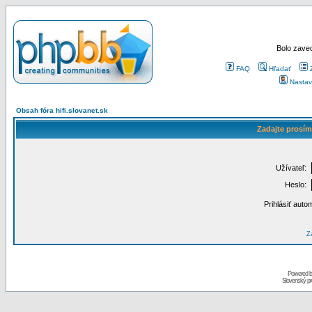
Bolo zaved
FAQ
Hľadať
Nastav
Obsah fóra hifi.slovanet.sk
Zadajte prosím
Užívateľ:
Heslo:
Prihlásiť auto
Za
Powered 
Slovenský p