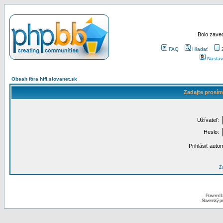
Bolo zaved
FAQ
Hľadať
Nastav
Obsah fóra hifi.slovanet.sk
Zadajte prosím
Užívateľ:
Heslo:
Prihlásiť auto
Za
Powered 
Slovenský p