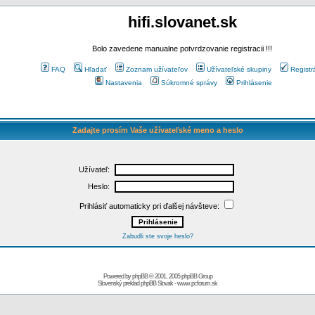
hifi.slovanet.sk
Bolo zavedene manualne potvrdzovanie registracii !!!
FAQ
Hľadať
Zoznam užívateľov
Užívateľské skupiny
Registr
Nastavenia
Súkromné správy
Prihlásenie
Zadajte prosím Vaše užívateľské meno a heslo
Užívateľ:
Heslo:
Prihlásiť automaticky pri ďalšej návšteve:
Zabudli ste svoje heslo?
Powered by
phpBB
© 2001, 2005 phpBB Group
Slovenský preklad
phpBB Slovak
-
www.pcforum.sk