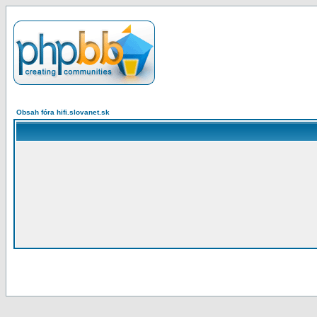
Obsah fóra hifi.slovanet.sk