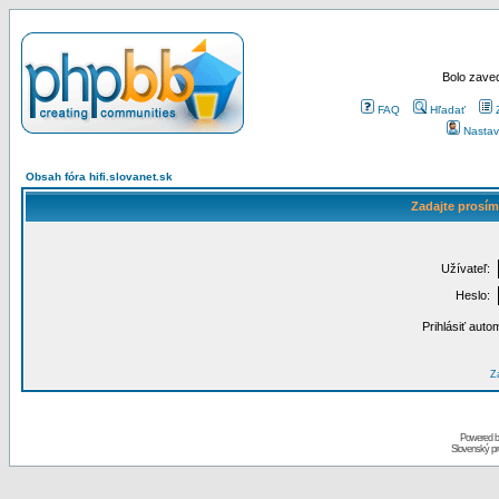
Bolo zaved
FAQ
Hľadať
Nastav
Obsah fóra hifi.slovanet.sk
Zadajte prosím
Užívateľ:
Heslo:
Prihlásiť auto
Za
Powered 
Slovenský p