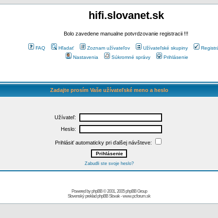
hifi.slovanet.sk
Bolo zavedene manualne potvrdzovanie registracii !!!
FAQ
Hľadať
Zoznam užívateľov
Užívateľské skupiny
Registr
Nastavenia
Súkromné správy
Prihlásenie
Zadajte prosím Vaše užívateľské meno a heslo
Užívateľ:
Heslo:
Prihlásiť automaticky pri ďalšej návšteve:
Zabudli ste svoje heslo?
Powered by
phpBB
© 2001, 2005 phpBB Group
Slovenský preklad
phpBB Slovak
-
www.pcforum.sk