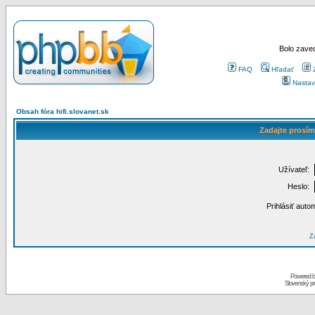
Bolo zaved
FAQ
Hľadať
Nastav
Obsah fóra hifi.slovanet.sk
Zadajte prosím
Užívateľ:
Heslo:
Prihlásiť auto
Za
Powered 
Slovenský p